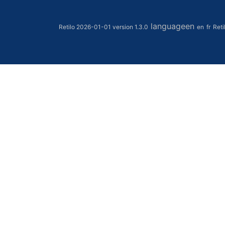
languageen
Retilo 2026-01-01 version 1.3.0
en
fr
Reti