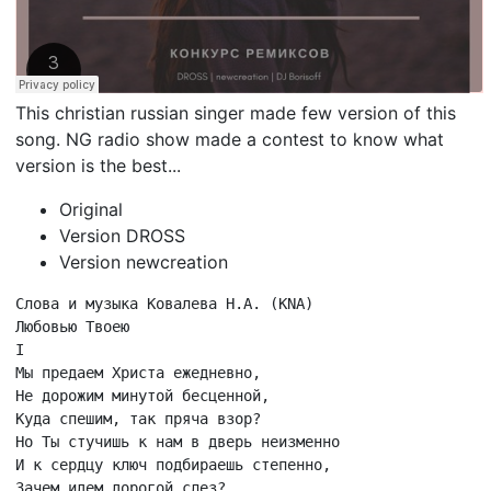
This christian russian singer made few version of this
song. NG radio show made a contest to know what
version is the best...
Original
Version DROSS
Version newcreation
Слова и музыка Ковалева Н.А. (KNA)

Любовью Твоею

I

Мы предаем Христа ежедневно,

Не дорожим минутой бесценной,

Куда спешим, так пряча взор?

Но Ты стучишь к нам в дверь неизменно

И к сердцу ключ подбираешь степенно,

Зачем идем дорогой слез?
