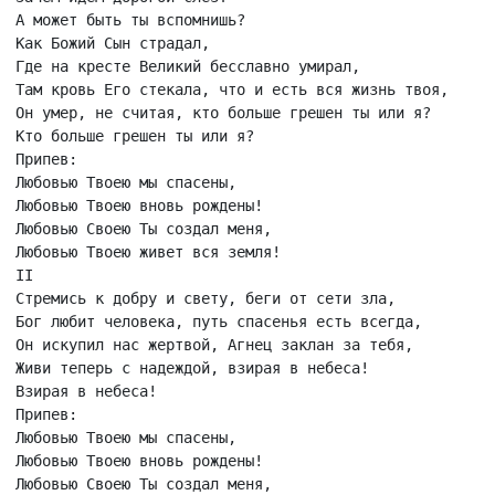
А может быть ты вспомнишь?

Как Божий Сын страдал,

Где на кресте Великий бесславно умирал,

Там кровь Его стекала, что и есть вся жизнь твоя,

Он умер, не считая, кто больше грешен ты или я?

Кто больше грешен ты или я?

Припев:

Любовью Твоею мы спасены,

Любовью Твоею вновь рождены!

Любовью Своею Ты создал меня,

Любовью Твоею живет вся земля!

II

Стремись к добру и свету, беги от сети зла,

Бог любит человека, путь спасенья есть всегда,

Он искупил нас жертвой, Агнец заклан за тебя,

Живи теперь с надеждой, взирая в небеса!

Взирая в небеса!

Припев:

Любовью Твоею мы спасены,

Любовью Твоею вновь рождены!

Любовью Своею Ты создал меня,
